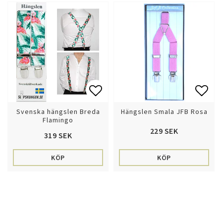
Lägg till i favoritlistan
Lägg 
Svenska hängslen Breda
Hängslen Smala JFB Rosa
Flamingo
229 SEK
319 SEK
KÖP
KÖP