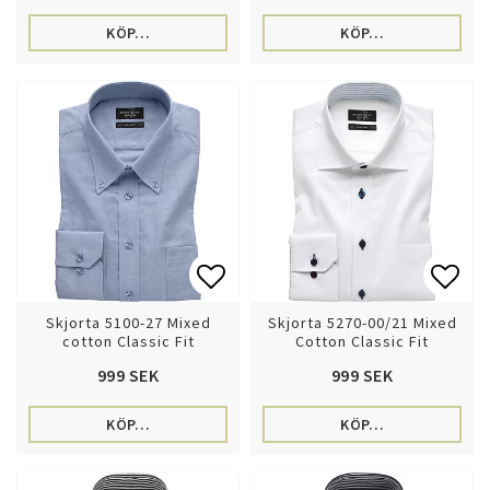
KÖP…
KÖP…
Lägg till i favoritlistan
Lägg 
Skjorta 5100-27 Mixed
Skjorta 5270-00/21 Mixed
cotton Classic Fit
Cotton Classic Fit
999 SEK
999 SEK
KÖP…
KÖP…