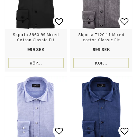
Lägg till i favoritlistan
Lägg 
Skjorta 5960-99 Mixed
Skjorta 7120-11 Mixed
Cotton Classic Fit
cotton Classic Fit
999 SEK
999 SEK
KÖP…
KÖP…