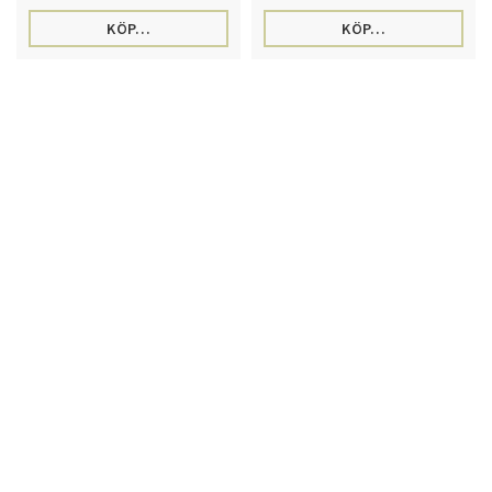
KÖP…
KÖP…