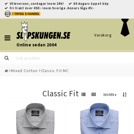
Utleverans, vardagar inom 24h!
60 dagars öppet köp
Fri frakt över 450:- inom Sverige. Annars låga 45:-
Varukorg
Toggle
navigation
Online sedan 2004
Mixed Cotton
Classic Fit MC
Classic Fit MC
NAMN