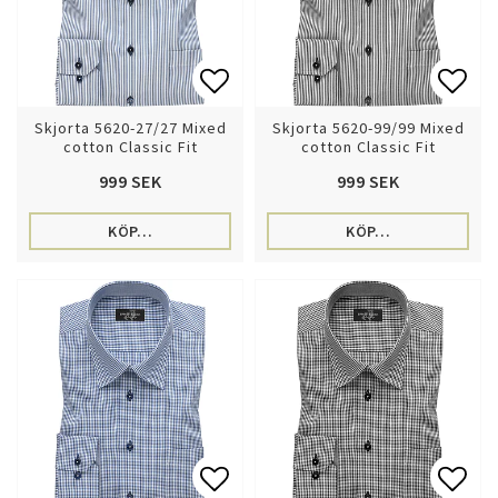
Lägg till i favoritlistan
Lägg 
Skjorta 5620-27/27 Mixed
Skjorta 5620-99/99 Mixed
cotton Classic Fit
cotton Classic Fit
999 SEK
999 SEK
KÖP…
KÖP…