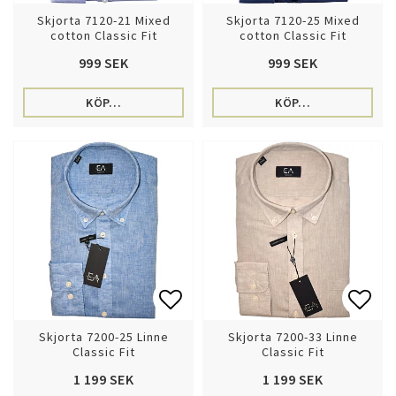
Lägg till i favoritlistan
Lägg 
Skjorta 7120-21 Mixed
Skjorta 7120-25 Mixed
cotton Classic Fit
cotton Classic Fit
999 SEK
999 SEK
KÖP…
KÖP…
Lägg till i favoritlistan
Lägg 
Skjorta 7200-25 Linne
Skjorta 7200-33 Linne
Classic Fit
Classic Fit
1 199 SEK
1 199 SEK