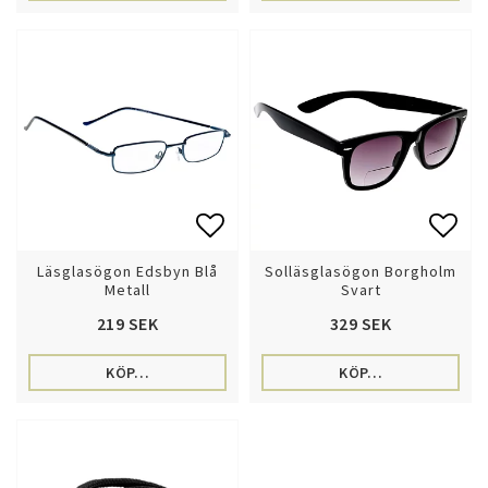
Lägg till i favoritlistan
Lägg 
Läsglasögon Edsbyn Blå
Solläsglasögon Borgholm
Metall
Svart
219 SEK
329 SEK
KÖP…
KÖP…