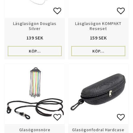
Lägg till i favoritlistan
Lägg 
Läsglasögon Douglas
Läsglasögon KOMPAKT
Silver
Reseset
139 SEK
159 SEK
KÖP…
KÖP…
Lägg till i favoritlistan
Lägg 
Glasögonsnöre
Glasögonfodral Hardcase