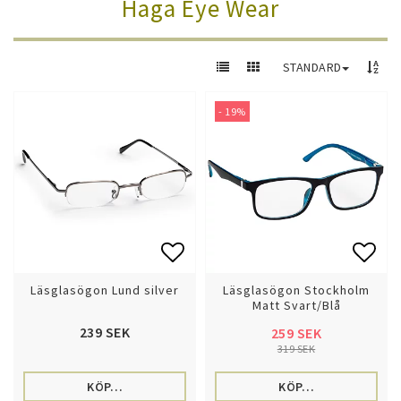
Haga Eye Wear
STANDARD
- 19%
Lägg till i favoritlistan
Lägg 
Läsglasögon Lund silver
Läsglasögon Stockholm
Matt Svart/Blå
239 SEK
259 SEK
319 SEK
KÖP…
KÖP…