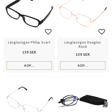
Lägg till i favoritlistan
Lägg 
Läsglasögon Philip Svart
Läsglasögon Douglas
Rosé
139 SEK
139 SEK
KÖP…
KÖP…