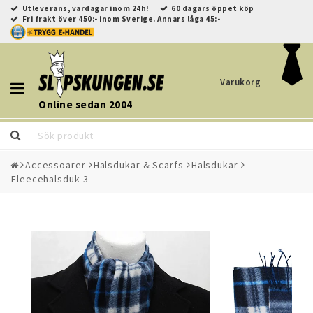
Utleverans, vardagar inom 24h!
60 dagars öppet köp
Fri frakt över 450:- inom Sverige. Annars låga 45:-
Varukorg
Toggle
navigation
Online sedan 2004
Accessoarer
Halsdukar & Scarfs
Halsdukar
Fleecehalsduk 3