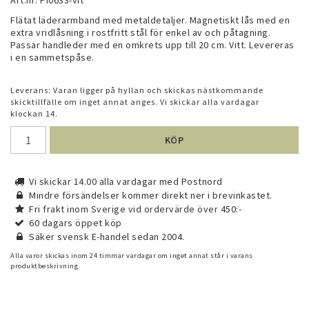
Art.nr: PI0633-vit
Flätat läderarmband med metaldetaljer. Magnetiskt lås med en 
extra vridlåsning i rostfritt stål för enkel av och påtagning. 
Passar handleder med en omkrets upp till 20 cm. Vitt. Levereras 
i en sammetspåse.
Leverans:
Varan ligger på hyllan och skickas nästkommande
skicktillfälle om inget annat anges. Vi skickar alla vardagar
klockan 14.
KÖP
Vi skickar 14.00 alla vardagar med Postnord
Mindre försändelser kommer direkt ner i brevinkastet.
Fri frakt inom Sverige vid ordervärde över 450:-
60 dagars öppet köp
Säker svensk E-handel sedan 2004.
Alla varor skickas inom 24 timmar vardagar om inget annat står i varans
produktbeskrivning.