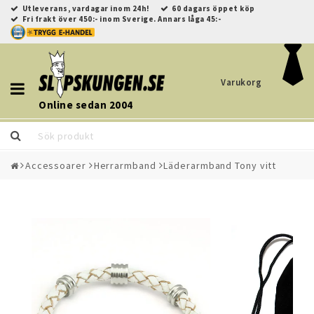
Utleverans, vardagar inom 24h!
60 dagars öppet köp
Fri frakt över 450:- inom Sverige. Annars låga 45:-
Varukorg
Toggle
navigation
Online sedan 2004
Accessoarer
Herrarmband
Läderarmband Tony vitt