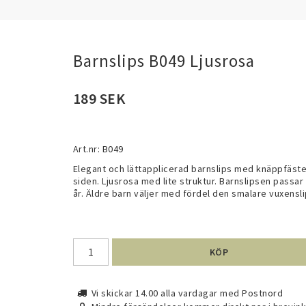
Barnslips B049 Ljusrosa
189 SEK
Art.nr: B049
Elegant och lättapplicerad barnslips med knäppfäste. 
siden. Ljusrosa med lite struktur. Barnslipsen passar ti
år. Äldre barn väljer med fördel den smalare vuxensl
KÖP
Vi skickar 14.00 alla vardagar med Postnord