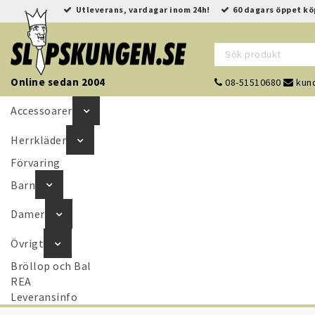
Utleverans, vardagar inom 24h!
60 dagars öppet kö
Online sedan 2004
08-51510680
kund
Accessoarer
Herrkläder
Förvaring
Barn
Damer
Övrigt
Bröllop och Bal
REA
Leveransinfo