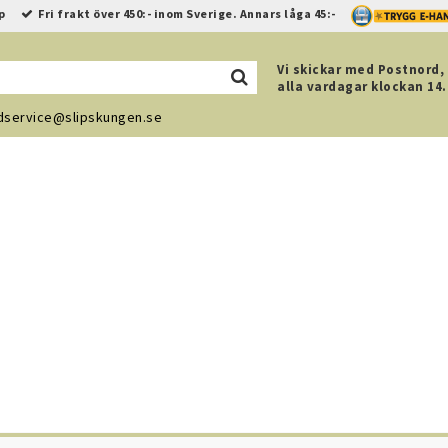
p
Fri frakt över 450:- inom Sverige. Annars låga 45:-
Vi skickar med Postnord,
alla vardagar klockan 14.
service@slipskungen.se