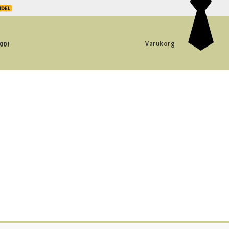
Varukorg
00!