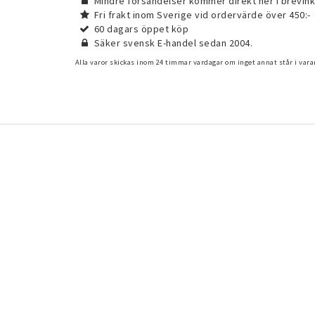
Mindre försändelser kommer direkt ner i brevink
Fri frakt inom Sverige vid ordervärde över 450:-
60 dagars öppet köp
Säker svensk E-handel sedan 2004.
Alla varor skickas inom 24 timmar vardagar om inget annat står i var