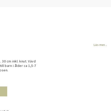
Läs mer...
30 cm inkl. knut. Vävd 
ll barn i ålder ca 1,5-7 
ipsen.